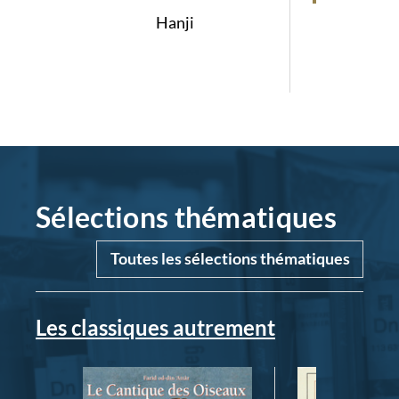
Hanji
Adrian 
Imp
Argen
expo
d'inc
strasbour
Bibliot
l'Ac
roumaine
inaugur
Sélections thématiques
novembr
l'occas
visit
Toutes les sélections thématiques
délé
univers
Stra
Les classiques autrement