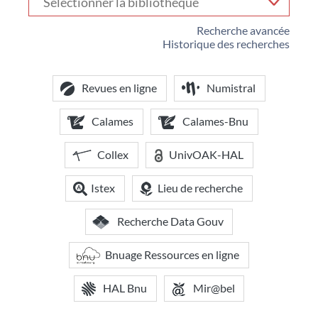
votre
bibliothèque
Recherche avancée
Historique des recherches
Revues en ligne
Numistral
Calames
Calames-Bnu
Collex
UnivOAK-HAL
Istex
Lieu de recherche
Recherche Data Gouv
Bnuage Ressources en ligne
HAL Bnu
Mir@bel