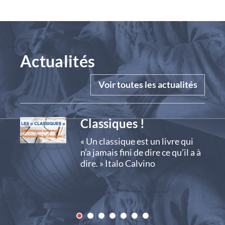
Actualités
Voir toutes les actualités
Classiques !
De n
abon
« Un classique est un livre qui
Salo
n’a jamais fini de dire ce qu’il a à
dire. » Italo Calvino