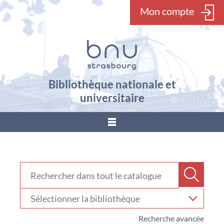
Mon compte
Bibliothèque nationale et
universitaire
???
menu.button???
Rechercher dans "Catalogue"
Recher
Sélectionner
votre
bibliothèque
Recherche avancée