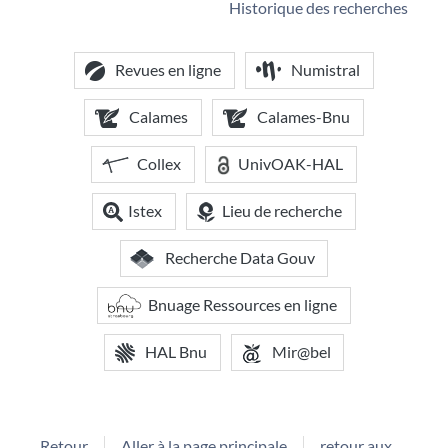
Historique des recherches
Revues en ligne
Numistral
Calames
Calames-Bnu
Collex
UnivOAK-HAL
Istex
Lieu de recherche
Recherche Data Gouv
Bnuage Ressources en ligne
HAL Bnu
Mir@bel
Retour
Aller à la page principale
retour aux