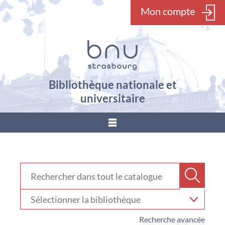
Mon compte
Bibliothèque nationale et
universitaire
???
menu.button???
Rechercher dans "Catalogue"
Recher
Sélectionner
votre
bibliothèque
Recherche avancée