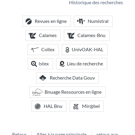
Historique des recherches
Revues en ligne
Numistral
Calames
Calames-Bnu
Collex
UnivOAK-HAL
Istex
Lieu de recherche
Recherche Data Gouv
Bnuage Ressources en ligne
HAL Bnu
Mir@bel
Retour
Aller à la page principale
retour aux