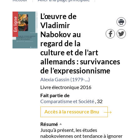
Détail
L’œuvre de
Trouv
le
Vladimir
document
docu
Nabokov au
dans
d'aut
regard de la
resso
culture et de l’art
allemands : survivances
de l’expressionnisme
Alexia Gassin (1979-....)
Livre électronique
2016
Fait partie de
Comparatisme et Société
, 32
Accès à la ressource Bnu
Résumé
Jusqu’à présent, les études
nabokoviennes ont tendance à ignorer