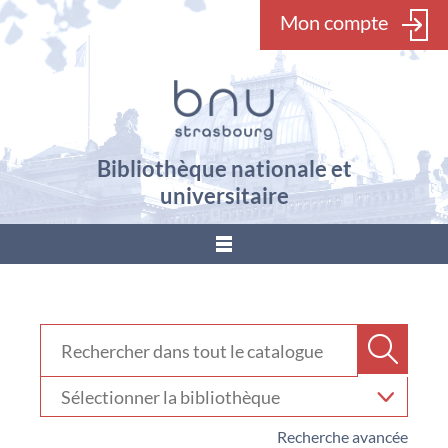
Mon compte
Bibliothèque nationale et
universitaire
???
menu.button???
Rechercher dans "Catalogue"
Recher
Sélectionner
votre
bibliothèque
Recherche avancée