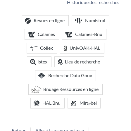
Historique des recherches
Revues en ligne
Numistral
Calames
Calames-Bnu
Collex
UnivOAK-HAL
Istex
Lieu de recherche
Recherche Data Gouv
Bnuage Ressources en ligne
HAL Bnu
Mir@bel
Retour
Aller à la page principale