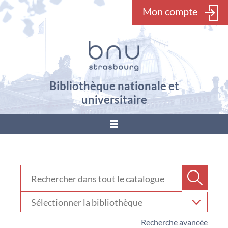
Mon compte
Bibliothèque nationale et
universitaire
???
menu.button???
Rechercher dans "Catalogue"
Recher
Sélectionner
votre
bibliothèque
Recherche avancée