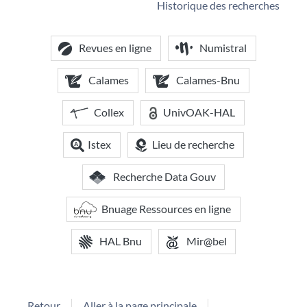
Historique des recherches
Revues en ligne
Numistral
Calames
Calames-Bnu
Collex
UnivOAK-HAL
Istex
Lieu de recherche
Recherche Data Gouv
Bnuage Ressources en ligne
HAL Bnu
Mir@bel
Retour
Aller à la page principale