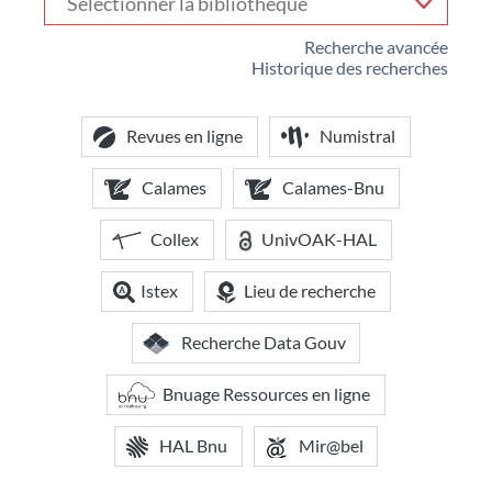
votre
bibliothèque
Recherche avancée
Historique des recherches
Revues en ligne
Numistral
Calames
Calames-Bnu
Collex
UnivOAK-HAL
Istex
Lieu de recherche
Recherche Data Gouv
Bnuage Ressources en ligne
HAL Bnu
Mir@bel