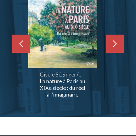
Faire
Faire
défiler
défiler
en
le
arrière
carrousel
le
vers
carrousel
l'avant
Gisèle Séginger (19..-....)
La nature à Paris au
Les
XIXe siècle : du réel
unive
à l'imaginaire
de 