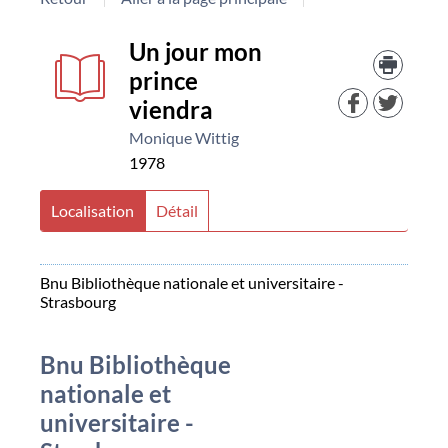
Détail
couverture
Trouv
Un jour mon
le
prince
docu
document
dans
viendra
d'aut
Monique Wittig
resso
1978
Localisation
Détail
Bnu Bibliothèque nationale et universitaire -
Strasbourg
Bnu Bibliothèque
nationale et
universitaire -