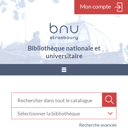
Mon compte
Bibliothèque nationale et
universitaire
???
menu.button???
Rechercher dans "Catalogue"
Recher
Sélectionner
votre
bibliothèque
Recherche avancée