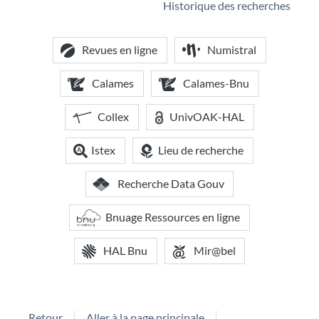
Historique des recherches
Revues en ligne
Numistral
Calames
Calames-Bnu
Collex
UnivOAK-HAL
Istex
Lieu de recherche
Recherche Data Gouv
Bnuage Ressources en ligne
HAL Bnu
Mir@bel
Retour
Aller à la page principale