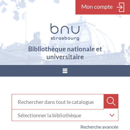
Mon compte
Bibliothèque nationale et
universitaire
???
menu.button???
Rechercher dans "Catalogue"
Recher
Sélectionner
votre
bibliothèque
Recherche avancée