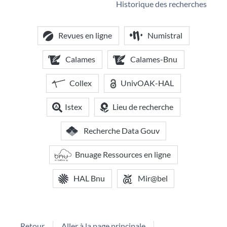
Historique des recherches
Revues en ligne
Numistral
Calames
Calames-Bnu
Collex
UnivOAK-HAL
Istex
Lieu de recherche
Recherche Data Gouv
Bnuage Ressources en ligne
HAL Bnu
Mir@bel
Retour
Aller à la page principale