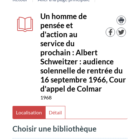
Détail
couverture
Trouv
Un homme de
le
pensée et
docu
document
dans
d'action au
d'aut
service du
resso
prochain : Albert
Schweitzer : audience
solennelle de rentrée du
16 septembre 1966, Cour
d'appel de Colmar
1968
Localisation
Détail
Choisir une bibliothèque