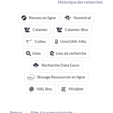
Historique des recherches
Revues en ligne
Numistral
Calames
Calames-Bnu
Collex
UnivOAK-HAL
Istex
Lieu de recherche
Recherche Data Gouv
Bnuage Ressources en ligne
HAL Bnu
Mir@bel
Retour
Aller à la page principale