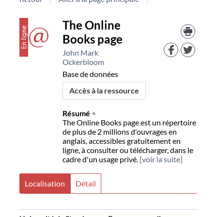
Détail
couverture
Trouv
The Online
le
Books page
docu
document
dans
John Mark
d'aut
Ockerbloom
resso
Base de données
Accès à la ressource
Résumé
The Online Books page est un répertoire
de plus de 2 millions d'ouvrages en
anglais, accessibles gratuitement en
ligne, à consulter ou télécharger, dans le
cadre d'un usage privé.
[voir la suite]
Localisation
Détail