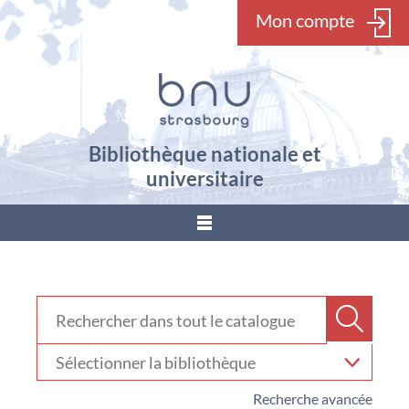
Mon compte
Bibliothèque nationale et
universitaire
???
menu.button???
Rechercher dans "Catalogue"
Recher
Sélectionner
votre
bibliothèque
Recherche avancée