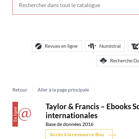
voir
d'autres
contextes
de
recherche
Revues en ligne
Numistral
Recherche D
Retour
Aller à la page principale
Détail
couverture
Taylor & Francis – Ebooks Sc
internationales
document
Base de données
2016
Accès à la ressource Bnu