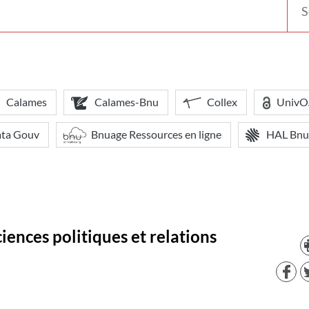
votr
bibl
Calames
Calames-Bnu
Collex
Univ
ata Gouv
Bnuage Ressources en ligne
HAL Bnu
iences politiques et relations