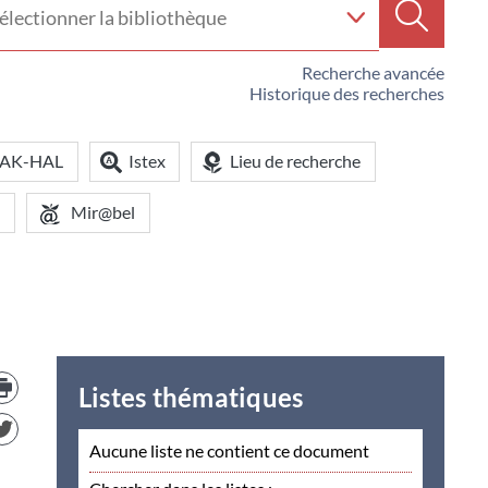
e
Recherc
iothèque
Recherche avancée
Historique des recherches
OAK-HAL
Istex
Lieu de recherche
Mir@bel
Trouver
le
Listes thématiques
document
dans
d'autre
Aucune liste ne contient ce document
ressources