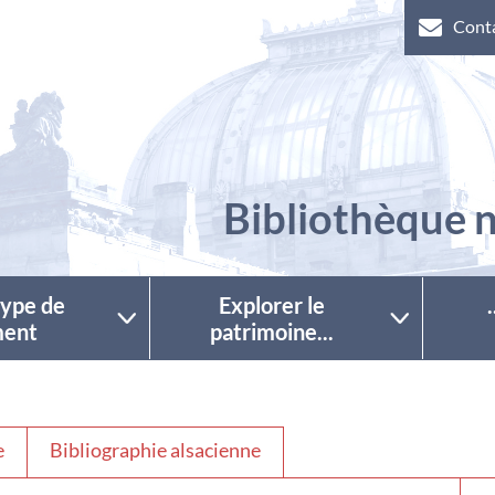
Cont
Bibliothèque n
 type de
Explorer le
ent
patrimoine...
e
Bibliographie alsacienne
Séle