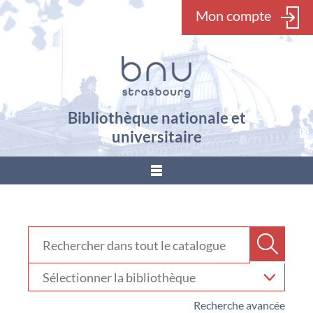
Mon compte
Bibliothèque nationale et
universitaire
???
menu.button???
Rechercher dans "Catalogue"
Recher
Sélectionner
votre
bibliothèque
Recherche avancée