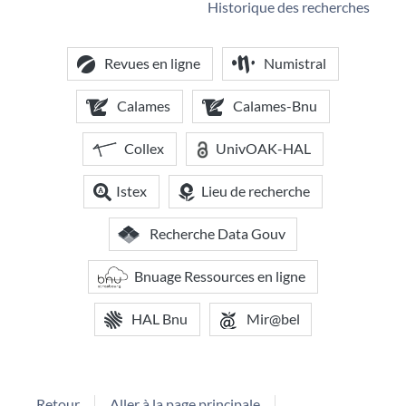
Historique des recherches
Revues en ligne
Numistral
Calames
Calames-Bnu
Collex
UnivOAK-HAL
Istex
Lieu de recherche
Recherche Data Gouv
Bnuage Ressources en ligne
HAL Bnu
Mir@bel
Retour
Aller à la page principale