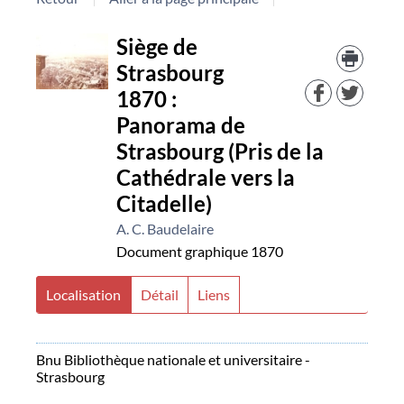
Détail
Trouv
Siège de
le
Strasbourg
docu
document
dans
1870 :
d'aut
Panorama de
resso
Strasbourg (Pris de la
Cathédrale vers la
Citadelle)
A. C. Baudelaire
Document graphique
1870
Localisation
Détail
Liens
Bnu Bibliothèque nationale et universitaire -
Strasbourg