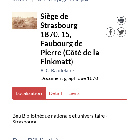
Détail
Trouv
Siège de
le
Strasbourg
docu
document
dans
1870. 15,
d'aut
Faubourg de
resso
Pierre (Côté de la
Finkmatt)
A. C. Baudelaire
Document graphique
1870
Localisation
Détail
Liens
Bnu Bibliothèque nationale et universitaire -
Strasbourg