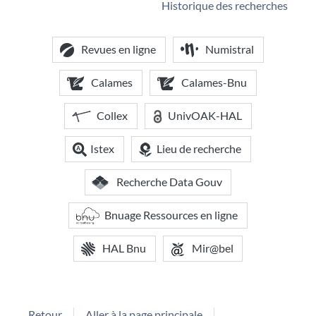
Historique des recherches
Revues en ligne
Numistral
Calames
Calames-Bnu
Collex
UnivOAK-HAL
Istex
Lieu de recherche
Recherche Data Gouv
Bnuage Ressources en ligne
HAL Bnu
Mir@bel
Retour
Aller à la page principale