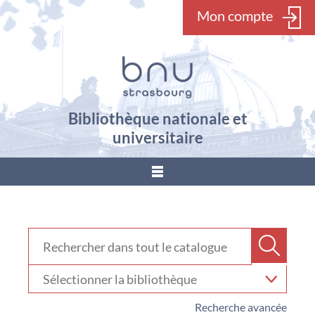
Mon compte
Bibliothèque nationale et
universitaire
???
menu.button???
Rechercher dans "Catalogue"
Recher
Sélectionner
votre
bibliothèque
Recherche avancée