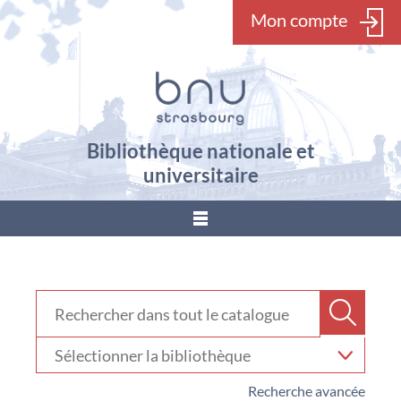
Mon compte
Bibliothèque nationale et
universitaire
???
menu.button???
Rechercher dans "Catalogue"
Recher
Sélectionner
votre
bibliothèque
Recherche avancée