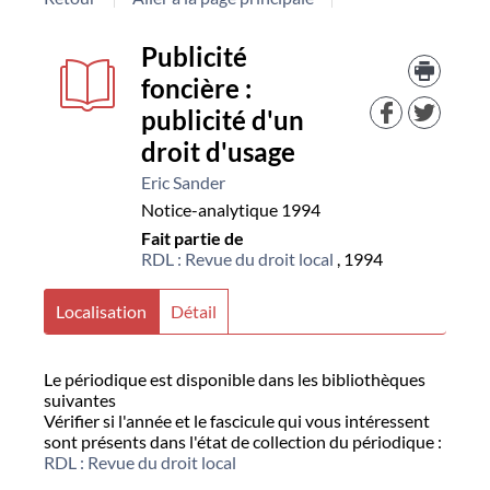
Détail
couverture
Trouv
Publicité
le
foncière :
docu
document
dans
publicité d'un
d'aut
droit d'usage
resso
Eric Sander
Notice-analytique
1994
Fait partie de
RDL : Revue du droit local
, 1994
Localisation
Détail
Le périodique est disponible dans les bibliothèques
suivantes
Vérifier si l'année et le fascicule qui vous intéressent
sont présents dans l'état de collection du périodique :
RDL : Revue du droit local