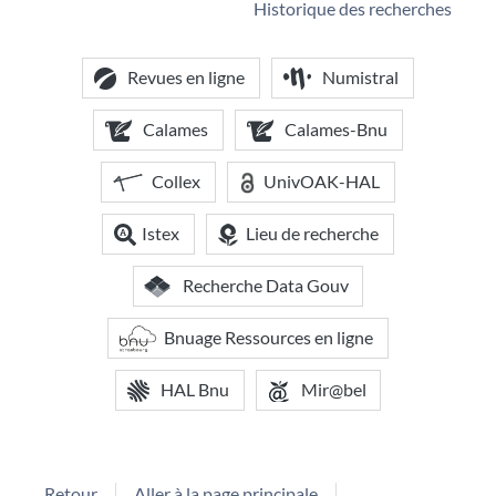
Historique des recherches
Revues en ligne
Numistral
Calames
Calames-Bnu
Collex
UnivOAK-HAL
Istex
Lieu de recherche
Recherche Data Gouv
Bnuage Ressources en ligne
HAL Bnu
Mir@bel
Retour
Aller à la page principale