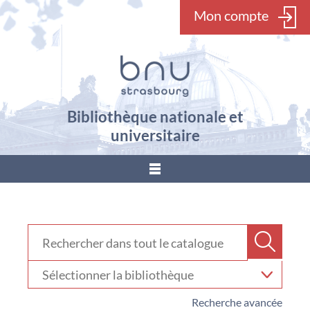
Mon compte
Bibliothèque nationale et
universitaire
???
menu.button???
Rechercher dans "Catalogue"
Recher
Sélectionner
votre
bibliothèque
Recherche avancée