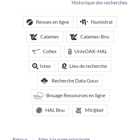
Historique des recherches
Revues en ligne
Numistral
Calames
Calames-Bnu
Collex
UnivOAK-HAL
Istex
Lieu de recherche
Recherche Data Gouv
Bnuage Ressources en ligne
HAL Bnu
Mir@bel
Retour
Aller à la page principale