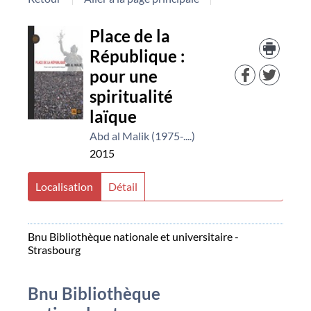
Détail
Place de la
Trouv
le
République :
document
docu
pour une
dans
d'aut
spiritualité
resso
laïque
Abd al Malik (1975-....)
2015
Localisation
Détail
Bnu Bibliothèque nationale et universitaire -
Strasbourg
Bnu Bibliothèque