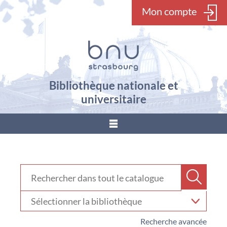
Mon compte
Bibliothèque nationale et
universitaire
???
menu.button???
Rechercher dans "Catalogue"
Recher
Sélectionner
votre
bibliothèque
Recherche avancée