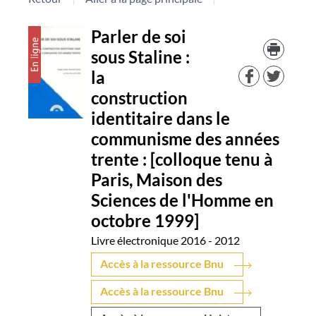
Détail
Parler de soi
Trouv
le
sous Staline :
document
docu
la
dans
d'aut
construction
resso
identitaire dans le
communisme des années
trente : [colloque tenu à
Paris, Maison des
Sciences de l'Homme en
octobre 1999]
Livre électronique
2016 - 2012
Accès à la ressource Bnu
Accès à la ressource Bnu