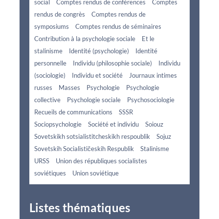
social
Comptes rendus de conférences
Comptes
rendus de congrès
Comptes rendus de
symposiums
Comptes rendus de séminaires
Contribution à la psychologie sociale
Et le
stalinisme
Identité (psychologie)
Identité
personnelle
Individu (philosophie sociale)
Individu
(sociologie)
Individu et société
Journaux intimes
russes
Masses
Psychologie
Psychologie
collective
Psychologie sociale
Psychosociologie
Recueils de communications
SSSR
Sociopsychologie
Société et individu
Soiouz
Sovetskikh sotsialistitcheskikh respoublik
Sojuz
Sovetskih Socialističeskih Respublik
Stalinisme
URSS
Union des républiques socialistes
soviétiques
Union soviétique
Listes thématiques