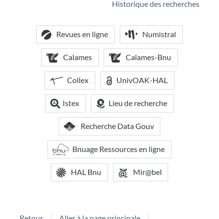
Historique des recherches
Revues en ligne
Numistral
Calames
Calames-Bnu
Collex
UnivOAK-HAL
Istex
Lieu de recherche
Recherche Data Gouv
Bnuage Ressources en ligne
HAL Bnu
Mir@bel
Retour
Aller à la page principale