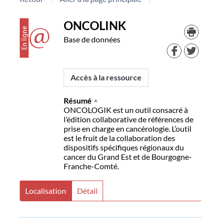
Détail
couverture
Trouv
ONCOLINK
le
Base de données
docu
document
dans
d'aut
resso
Accès à la ressource
Résumé
ONCOLOGIK est un outil consacré à
l’édition collaborative de références de
prise en charge en cancérologie. L’outil
est le fruit de la collaboration des
dispositifs spécifiques régionaux du
cancer du Grand Est et de Bourgogne-
Franche-Comté.
Localisation
Détail