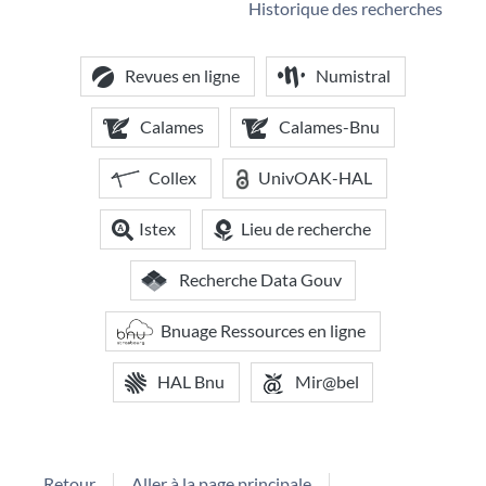
Historique des recherches
Revues en ligne
Numistral
Calames
Calames-Bnu
Collex
UnivOAK-HAL
Istex
Lieu de recherche
Recherche Data Gouv
Bnuage Ressources en ligne
HAL Bnu
Mir@bel
Retour
Aller à la page principale