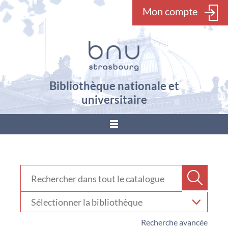
Mon compte
Bibliothèque nationale et
universitaire
???
menu.button???
Rechercher dans "Catalogue"
Recher
Sélectionner
votre
bibliothèque
Recherche avancée