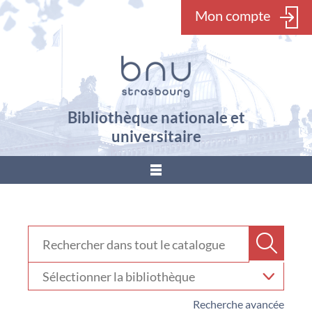
Mon compte
Bibliothèque nationale et
universitaire
???
menu.button???
Rechercher dans "Catalogue"
Recher
Sélectionner
votre
bibliothèque
Recherche avancée