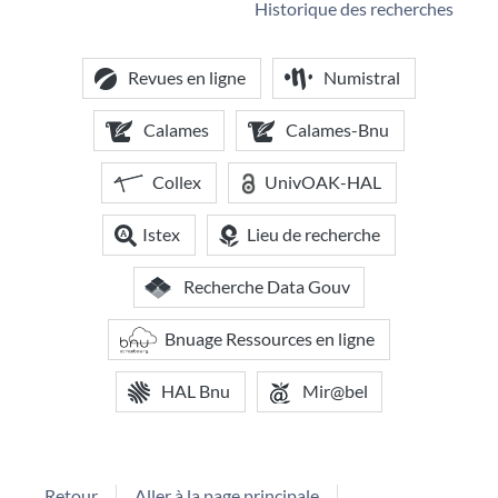
Historique des recherches
Revues en ligne
Numistral
Calames
Calames-Bnu
Collex
UnivOAK-HAL
Istex
Lieu de recherche
Recherche Data Gouv
Bnuage Ressources en ligne
HAL Bnu
Mir@bel
Retour
Aller à la page principale