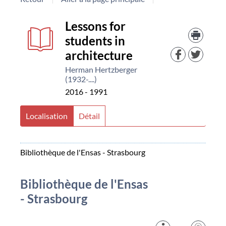
Détail
Lessons for
Trouv
le
students in
document
docu
architecture
dans
d'aut
Herman Hertzberger
resso
(1932-....)
2016 - 1991
Localisation
Détail
Bibliothèque de l'Ensas - Strasbourg
Bibliothèque de l'Ensas
- Strasbourg