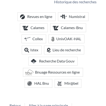
Historique des recherches
Revues en ligne
Numistral
Calames
Calames-Bnu
Collex
UnivOAK-HAL
Istex
Lieu de recherche
Recherche Data Gouv
Bnuage Ressources en ligne
HAL Bnu
Mir@bel
Retour
Aller à la page principale