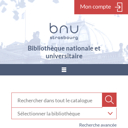
Mon compte
Bibliothèque nationale et
universitaire
???
menu.button???
Rechercher dans "Catalogue"
Recher
Sélectionner
votre
bibliothèque
Recherche avancée