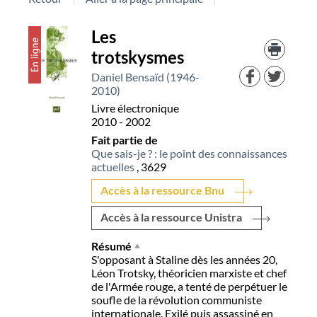
Détail
Les
Trouv
le
trotskysmes
document
docu
dans
Daniel Bensaïd (1946-
d'aut
2010)
resso
Livre électronique
2010 - 2002
Fait partie de
Que sais-je ? : le point des connaissances
actuelles
, 3629
Accès à la ressource Bnu
Accès à la ressource Unistra
Résumé
S'opposant à Staline dès les années 20,
Léon Trotsky, théoricien marxiste et chef
de l'Armée rouge, a tenté de perpétuer le
soufle de la révolution communiste
internationale. Exilé puis assassiné en