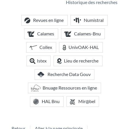
Historique des recherches
Revues en ligne
Numistral
Calames
Calames-Bnu
Collex
UnivOAK-HAL
Istex
Lieu de recherche
Recherche Data Gouv
Bnuage Ressources en ligne
HAL Bnu
Mir@bel
Retour
Aller à la page principale