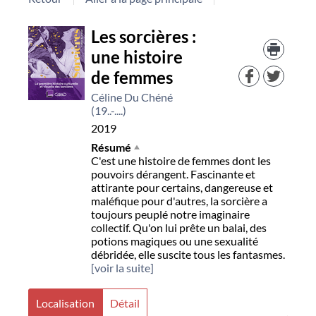
Détail
Les sorcières :
Trouv
le
une histoire
document
docu
de femmes
dans
d'aut
Céline Du Chéné
resso
(19..-....)
2019
Résumé
C'est une histoire de femmes dont les
pouvoirs dérangent. Fascinante et
attirante pour certains, dangereuse et
maléfique pour d'autres, la sorcière a
toujours peuplé notre imaginaire
collectif. Qu'on lui prête un balai, des
potions magiques ou une sexualité
débridée, elle suscite tous les fantasmes.
[voir la suite]
Localisation
Détail