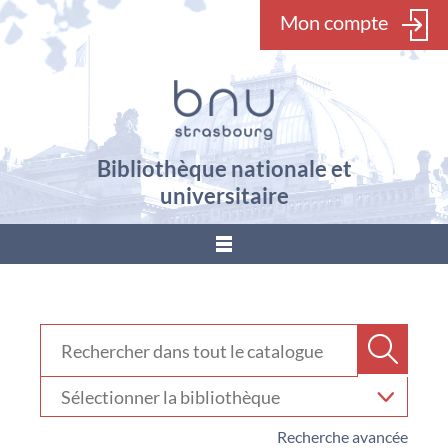
Mon compte
Bibliothèque nationale et
universitaire
???
menu.button???
Rechercher dans "Catalogue"
Recher
Sélectionner
votre
bibliothèque
Recherche avancée