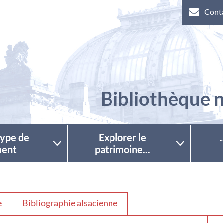
Cont
Bibliothèque n
 type de
Explorer le
ent
patrimoine...
e
Bibliographie alsacienne
Séle