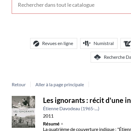
voir
d'autres
contextes
de
recherche
Revues en ligne
Numistral
Recherche D
Retour
Aller à la page principale
Détail
Les ignorants : récit d'une i
Étienne Davodeau (1965-....)
document
2011
Résumé
La quatrième de couverture indique : "Étien