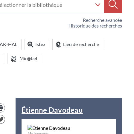
e
Recherc
iothèque
Recherche avancée
Historique des recherches
OAK-HAL
Istex
Lieu de recherche
Mir@bel
Trouver
le
Étienne Davodeau
document
dans
d'autre
ressources
Naissance