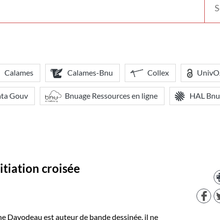
votr
bibl
Calames
Calames-Bnu
Collex
Univ
ata Gouv
Bnuage Ressources en ligne
HAL Bnu
nitiation croisée
ne Davodeau est auteur de bande dessinée, il ne