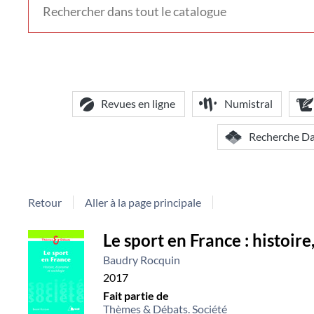
voir
d'autres
contextes
de
recherche
Revues en ligne
Numistral
Recherche D
Retour
Aller à la page principale
Détail
Le sport en France : histoir
Baudry Rocquin
document
2017
Fait partie de
Thèmes & Débats. Société