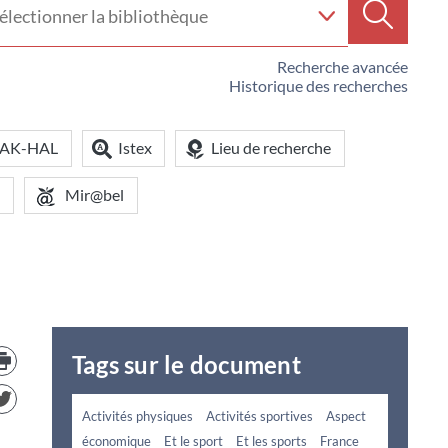
e
Recherc
iothèque
Recherche avancée
Historique des recherches
OAK-HAL
Istex
Lieu de recherche
Mir@bel
Trouver
Tags sur le document
le
document
dans
d'autre
Activités physiques
Activités sportives
Aspect
ressources
économique
Et le sport
Et les sports
France