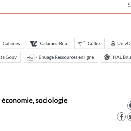
votr
bibl
Calames
Calames-Bnu
Collex
Univ
ata Gouv
Bnuage Ressources en ligne
HAL Bnu
e, économie, sociologie