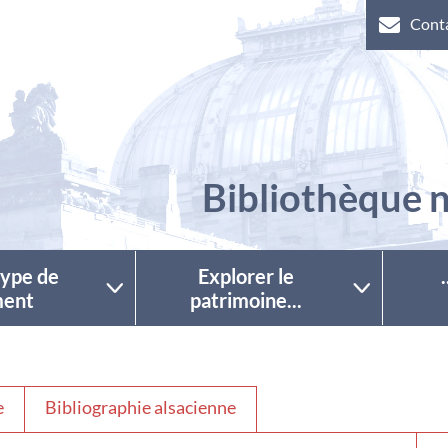
Cont
Bibliothèque n
 type de
Explorer le
ent
patrimoine...
e
Bibliographie alsacienne
Séle