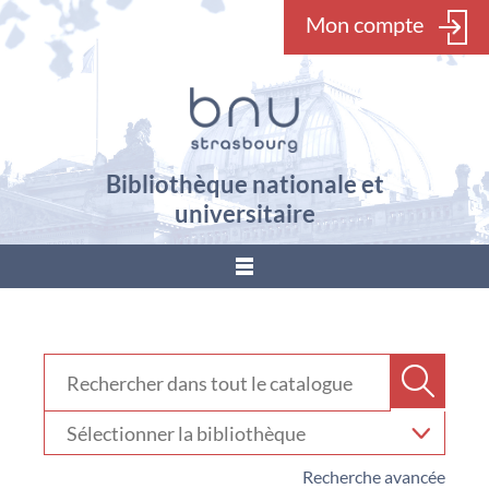
Mon compte
Bibliothèque nationale et
universitaire
???
menu.button???
Rechercher dans "Catalogue"
Recher
Sélectionner
votre
bibliothèque
Recherche avancée