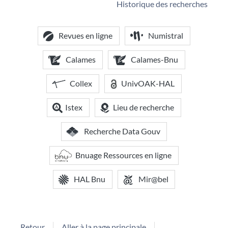
Historique des recherches
Revues en ligne
Numistral
Calames
Calames-Bnu
Collex
UnivOAK-HAL
Istex
Lieu de recherche
Recherche Data Gouv
Bnuage Ressources en ligne
HAL Bnu
Mir@bel
Retour
Aller à la page principale