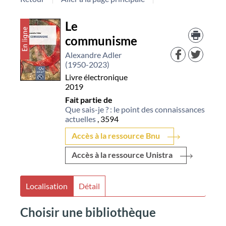
Détail
Le
Trouv
le
communisme
document
docu
dans
Alexandre Adler
d'aut
(1950-2023)
resso
Livre électronique
2019
Fait partie de
Que sais-je ? : le point des connaissances
actuelles
, 3594
Accès à la ressource Bnu
Accès à la ressource Unistra
Localisation
Détail
Choisir une bibliothèque