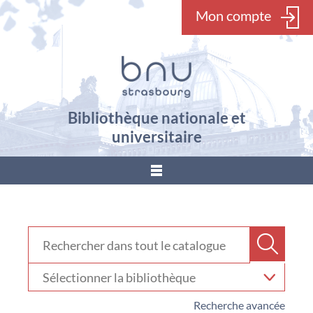
Mon compte
Bibliothèque nationale et
universitaire
???
menu.button???
Rechercher dans "Catalogue"
Recher
Sélectionner
votre
bibliothèque
Recherche avancée