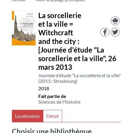
Détail
La sorcellerie
Trouv
le
et la ville =
document
docu
Witchcraft
dans
d'aut
and the city :
resso
[Journée d'étude "La
sorcellerie et la ville", 26
mars 2013
Journée d'étude "La sorcellerie et la ville"
(2013 ; Strasbourg)
2018
Fait partie de
Sciences de l'histoire
Localisation
Détail
Choisir une bibliothèque