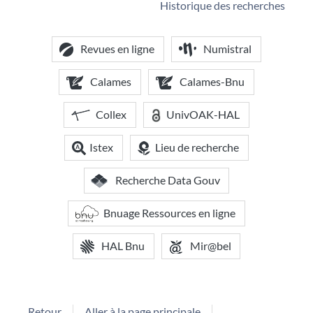
Historique des recherches
Revues en ligne
Numistral
Calames
Calames-Bnu
Collex
UnivOAK-HAL
Istex
Lieu de recherche
Recherche Data Gouv
Bnuage Ressources en ligne
HAL Bnu
Mir@bel
Retour
Aller à la page principale