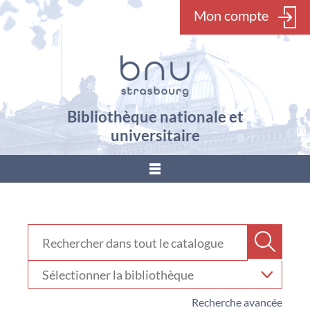
Mon compte
Bibliothèque nationale et
universitaire
???
menu.button???
Rechercher dans "Catalogue"
Recher
Sélectionner
votre
bibliothèque
Recherche avancée