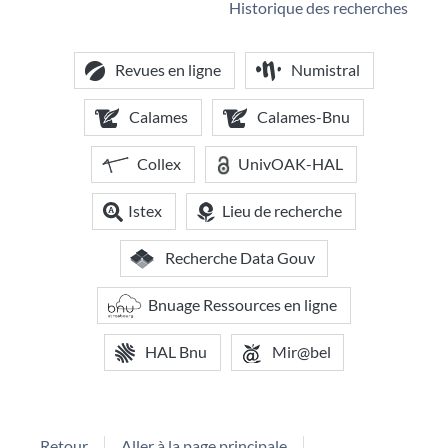
Historique des recherches
Revues en ligne
Numistral
Calames
Calames-Bnu
Collex
UnivOAK-HAL
Istex
Lieu de recherche
Recherche Data Gouv
Bnuage Ressources en ligne
HAL Bnu
Mir@bel
Retour
Aller à la page principale