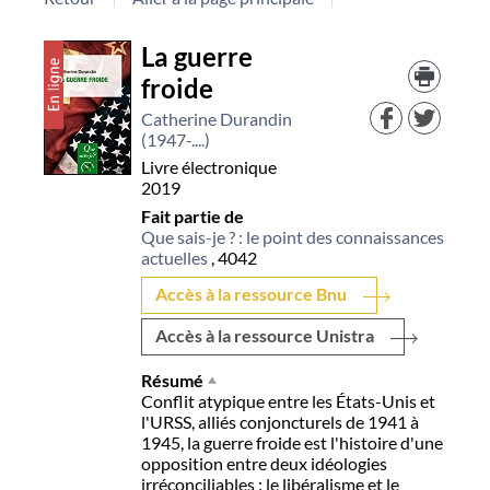
Détail
La guerre
Trouv
le
froide
document
docu
dans
Catherine Durandin
d'aut
(1947-....)
resso
Livre électronique
2019
Fait partie de
Que sais-je ? : le point des connaissances
actuelles
, 4042
Accès à la ressource Bnu
Accès à la ressource Unistra
Résumé
Conflit atypique entre les États-Unis et
l'URSS, alliés conjoncturels de 1941 à
1945, la guerre froide est l'histoire d'une
opposition entre deux idéologies
irréconciliables : le libéralisme et le