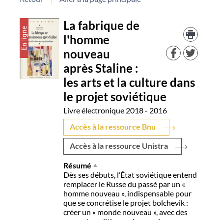
Détail
La fabrique de
Trouv
le
l'homme
document
docu
nouveau
dans
d'aut
après Staline :
resso
les arts et la culture dans
le projet soviétique
Livre électronique
2018 - 2016
Accès à la ressource Bnu
Accès à la ressource Unistra
Résumé
Dès ses débuts, l’État soviétique entend
remplacer le Russe du passé par un «
homme nouveau », indispensable pour
que se concrétise le projet bolchevik :
créer un « monde nouveau », avec des