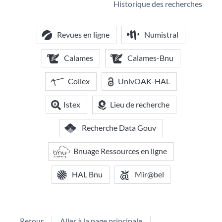
Historique des recherches
Revues en ligne
Numistral
Calames
Calames-Bnu
Collex
UnivOAK-HAL
Istex
Lieu de recherche
Recherche Data Gouv
Bnuage Ressources en ligne
HAL Bnu
Mir@bel
Retour
Aller à la page principale