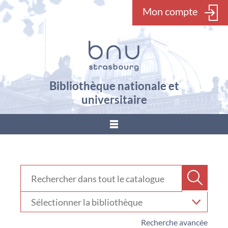
Mon compte
Bibliothèque nationale et
universitaire
???
menu.button???
Rechercher dans "Catalogue"
Recher
Sélectionner
votre
bibliothèque
Recherche avancée