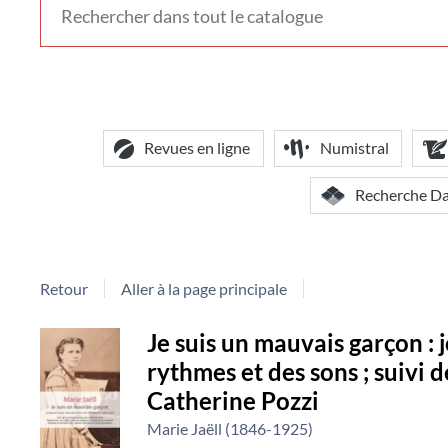
voir
d'autres
contextes
de
recherche
Revues en ligne
Numistral
Recherche D
Retour
Aller à la page principale
Détail
Je suis un mauvais garçon : 
rythmes et des sons ; suivi
document
Catherine Pozzi
Marie Jaëll (1846-1925)