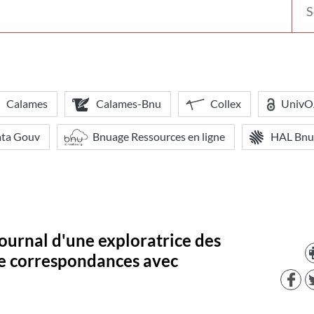
votr
bibl
Calames
Calames-Bnu
Collex
Univ
ata Gouv
Bnuage Ressources en ligne
HAL Bnu
journal d'une exploratrice des
 de correspondances avec