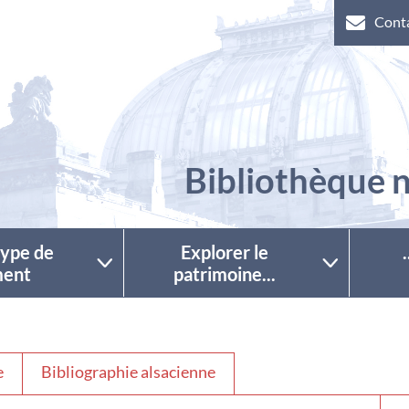
Cont
Bibliothèque n
 type de
Explorer le
ent
patrimoine...
e
Bibliographie alsacienne
Séle