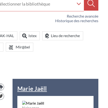
e
Recherc
iothèque
Recherche avancée
Historique des recherches
OAK-HAL
Istex
Lieu de recherche
Mir@bel
Trouver
le
Marie Jaëll
document
dans
d'autre
ressources
Naissance