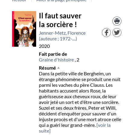
Détail
Il faut sauver
Trouv
le
la sorcière !
document
docu
dans
Jenner-Metz, Florence
d'aut
(auteure ; 1972-....)
resso
2020
Fait partie de
Graine d'histoire
, 2
Résumé
Dans la petite ville de Bergheim, un
étrange phénomène se produit une nuit
parmi les vaches du père Clauss. Les
habitants accusent alors Rose, la
guérisseuse aux cheveux roux, de leur
avoir jeté un sort et d'être une sorcière.
Suzel et ses deux frères, Peter et Willi,
décident d'enquêter pour sauver d'un
injuste procès et d'une mort atroce celle
qui a guéri leur grand-mère.
[voir la
suite]