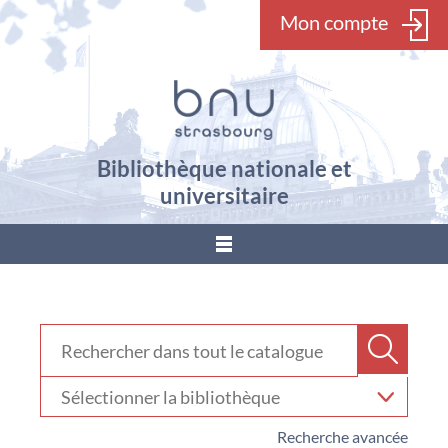
Mon compte
Bibliothèque nationale et
universitaire
???
menu.button???
Rechercher dans "Catalogue"
Recher
Sélectionner
votre
bibliothèque
Recherche avancée