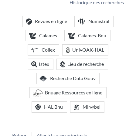
Historique des recherches
Revues en ligne
Numistral
Calames
Calames-Bnu
Collex
UnivOAK-HAL
Istex
Lieu de recherche
Recherche Data Gouv
Bnuage Ressources en ligne
HAL Bnu
Mir@bel
Retour
Aller à la page principale