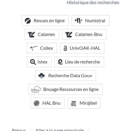
Historique des recherches
Revues en ligne
Numistral
Calames
Calames-Bnu
Collex
UnivOAK-HAL
Istex
Lieu de recherche
Recherche Data Gouv
Bnuage Ressources en ligne
HAL Bnu
Mir@bel
Retour
Aller à la page principale