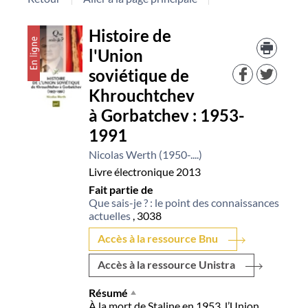
Détail
Histoire de
Trouv
le
l'Union
document
docu
soviétique de
dans
d'aut
Khrouchtchev
resso
à Gorbatchev : 1953-
1991
Nicolas Werth (1950-....)
Livre électronique
2013
Fait partie de
Que sais-je ? : le point des connaissances
actuelles
, 3038
Accès à la ressource Bnu
Accès à la ressource Unistra
Résumé
À la mort de Staline en 1953, l’Union