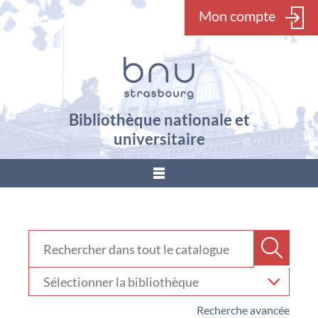
Mon compte
Bibliothèque nationale et
universitaire
???
menu.button???
Rechercher dans "Catalogue"
Recher
Sélectionner
votre
bibliothèque
Recherche avancée