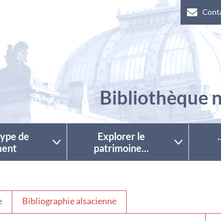
Cont
Bibliothèque n
 type de
Explorer le
ent
patrimoine...
e
Bibliographie alsacienne
Séle