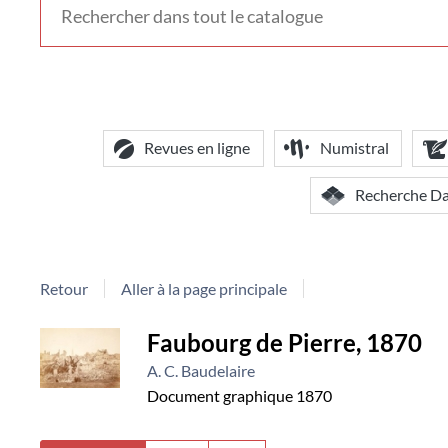
voir
d'autres
contextes
de
recherche
Revues en ligne
Numistral
Recherche D
Retour
Aller à la page principale
Détail
Faubourg de Pierre, 1870
A. C. Baudelaire
document
Document graphique
1870