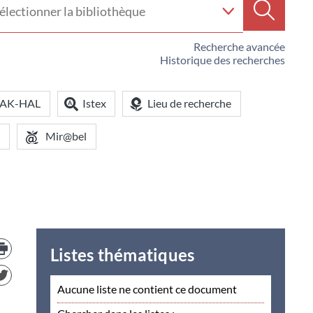
e
Recherc
iothèque
Recherche avancée
Historique des recherches
OAK-HAL
Istex
Lieu de recherche
Mir@bel
Trouver
le
Listes thématiques
document
dans
d'autre
Aucune liste ne contient ce document
ressources