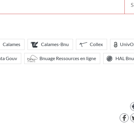
votr
bibl
Calames
Calames-Bnu
Collex
Univ
ata Gouv
Bnuage Ressources en ligne
HAL Bnu