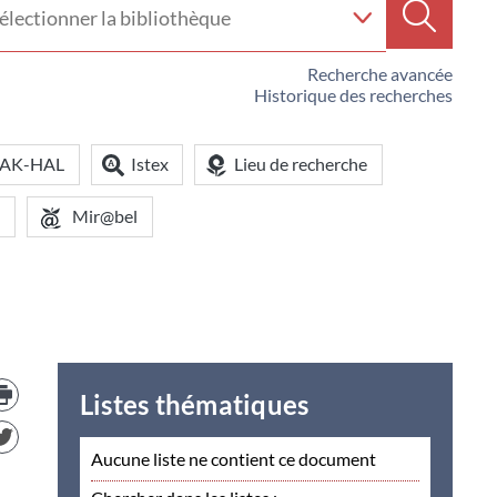
e
Recherc
iothèque
Recherche avancée
Historique des recherches
OAK-HAL
Istex
Lieu de recherche
Mir@bel
Trouver
le
Listes thématiques
document
dans
d'autre
Aucune liste ne contient ce document
ressources