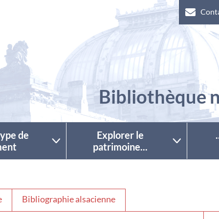
Cont
Bibliothèque n
 type de
Explorer le
ent
patrimoine...
e
Bibliographie alsacienne
Séle