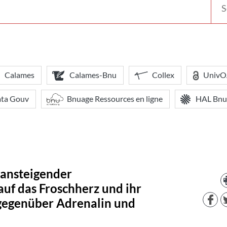
votr
bibl
Calames
Calames-Bnu
Collex
Univ
ata Gouv
Bnuage Ressources en ligne
HAL Bnu
 ansteigender
auf das Froschherz und ihr
 gegenüber Adrenalin und