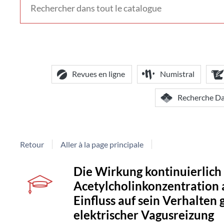
voir
d'autres
contextes
de
recherche
Revues en ligne
Numistral
Recherche D
Retour
Aller à la page principale
Détail
couverture
Die Wirkung kontinuierlich
Acetylcholinkonzentration 
document
Einfluss auf sein Verhalten
elektrischer Vagusreizung