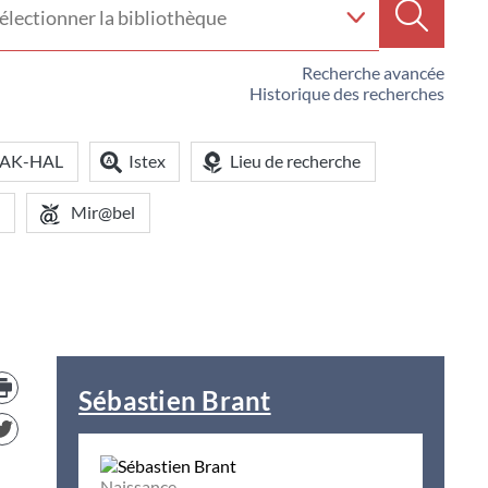
e
Recherc
iothèque
Recherche avancée
Historique des recherches
OAK-HAL
Istex
Lieu de recherche
Mir@bel
Trouver
le
Sébastien Brant
document
dans
d'autre
ressources
Naissance