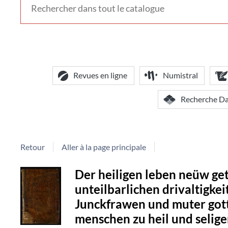
voir
d'autres
contextes
de
recherche
Revues en ligne
Numistral
Recherche D
Retour
Aller à la page principale
Détail
Der heiligen leben neüw ge
unteilbarlichen drivaltigkei
document
Junckfrawen und muter gott
menschen zu heil und selig