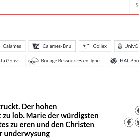
votr
bibl
Calames
Calames-Bnu
Collex
Univ
ata Gouv
Bnuage Ressources en ligne
HAL Bnu
truckt. Der hohen
t zu lob. Marie der würdigsten
es zu eren und den Christen
er underwysung