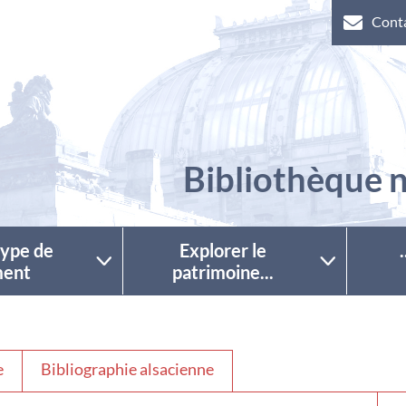
Cont
Bibliothèque n
 type de
Explorer le
ent
patrimoine...
e
Bibliographie alsacienne
Séle