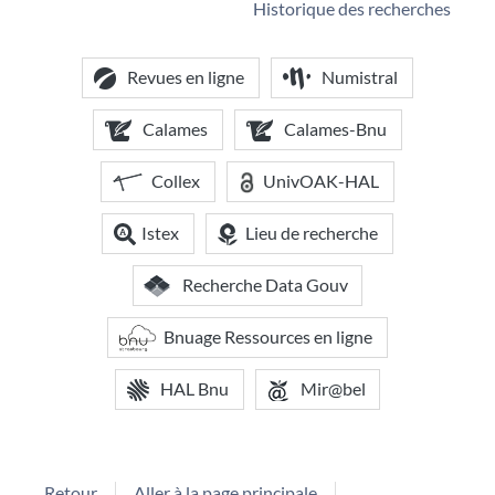
Historique des recherches
Revues en ligne
Numistral
Calames
Calames-Bnu
Collex
UnivOAK-HAL
Istex
Lieu de recherche
Recherche Data Gouv
Bnuage Ressources en ligne
HAL Bnu
Mir@bel
Retour
Aller à la page principale