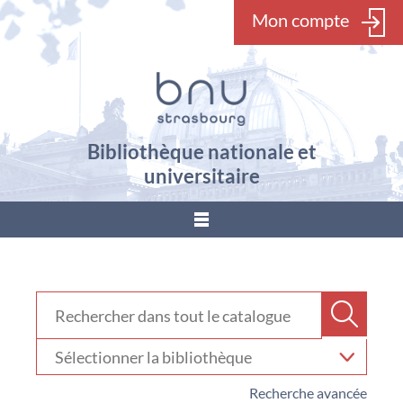
Mon compte
Bibliothèque nationale et
universitaire
???
menu.button???
Rechercher dans "Catalogue"
Recher
Sélectionner
votre
bibliothèque
Recherche avancée