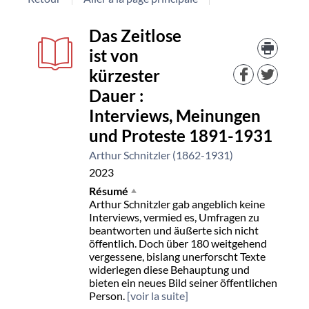
Détail
Das Zeitlose
Trouv
le
ist von
document
docu
kürzester
dans
d'aut
Dauer :
resso
Interviews, Meinungen
und Proteste 1891-1931
Arthur Schnitzler (1862-1931)
2023
Résumé
Arthur Schnitzler gab angeblich keine
Interviews, vermied es, Umfragen zu
beantworten und äußerte sich nicht
öffentlich. Doch über 180 weitgehend
vergessene, bislang unerforscht Texte
widerlegen diese Behauptung und
bieten ein neues Bild seiner öffentlichen
Person.
[voir la suite]