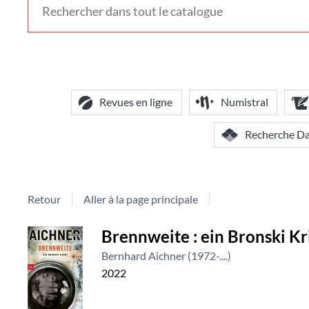
voir
d'autres
contextes
de
recherche
Revues en ligne
Numistral
Recherche D
Retour
Aller à la page principale
Détail
Brennweite : ein Bronski Kr
Bernhard Aichner (1972-....)
document
2022