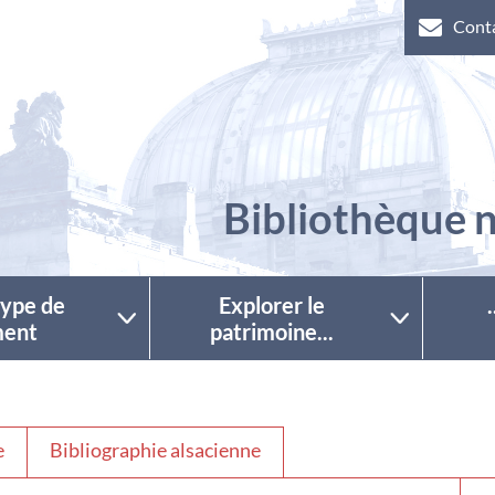
Cont
Bibliothèque n
 type de
Explorer le
ent
patrimoine...
e
Bibliographie alsacienne
Séle