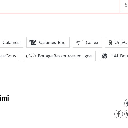
votr
bibl
Calames
Calames-Bnu
Collex
Univ
ata Gouv
Bnuage Ressources en ligne
HAL Bnu
imi