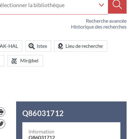
e
Recherc
iothèque
Recherche avancée
Historique des recherches
OAK-HAL
Istex
Lieu de recherche
Mir@bel
Trouver
Q86031712
le
document
dans
d'autre
Information
ressources
Q86031712