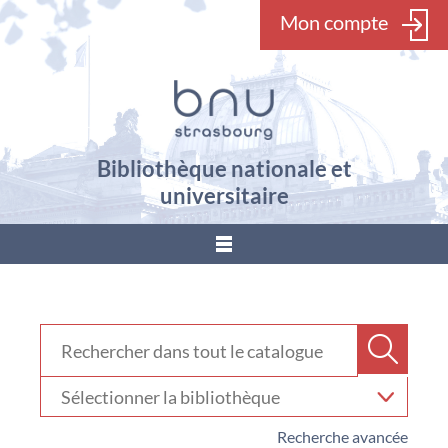
Mon compte
Bibliothèque nationale et
universitaire
???
menu.button???
Rechercher dans "Catalogue"
Recher
Sélectionner
votre
bibliothèque
Recherche avancée