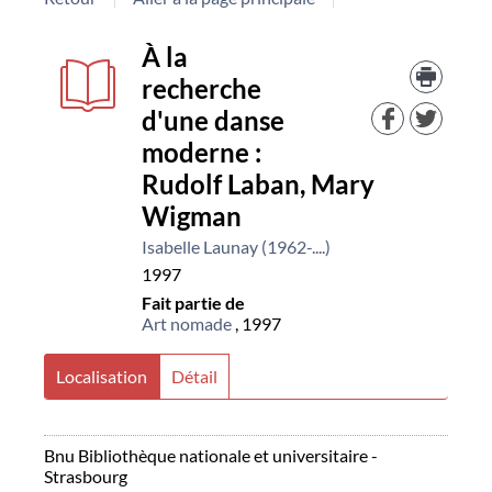
Détail
À la
Trouv
le
recherche
document
docu
d'une danse
dans
d'aut
moderne :
resso
Rudolf Laban, Mary
Wigman
Isabelle Launay (1962-....)
1997
Fait partie de
Art nomade
, 1997
Localisation
Détail
Bnu Bibliothèque nationale et universitaire -
Strasbourg