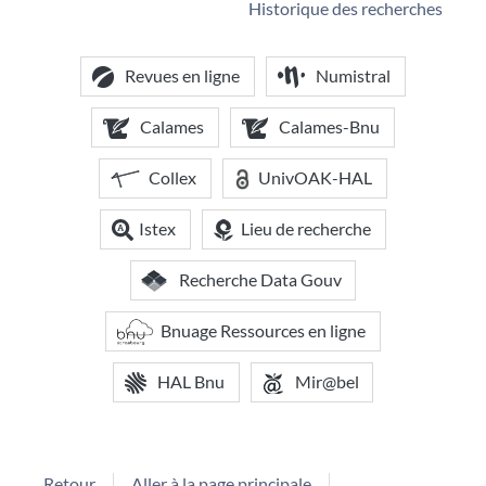
Historique des recherches
Revues en ligne
Numistral
Calames
Calames-Bnu
Collex
UnivOAK-HAL
Istex
Lieu de recherche
Recherche Data Gouv
Bnuage Ressources en ligne
HAL Bnu
Mir@bel
Retour
Aller à la page principale