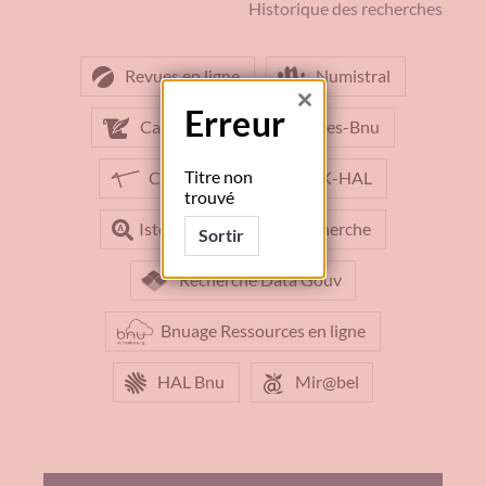
Historique des recherches
Revues en ligne
Numistral
Fermer
Erreur
Calames
Calames-Bnu
Titre non
Collex
UnivOAK-HAL
trouvé
Istex
Lieu de recherche
Sortir
Recherche Data Gouv
Bnuage Ressources en ligne
HAL Bnu
Mir@bel