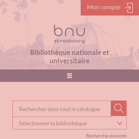
Mon compte
Bibliothèque nationale et
universitaire
???
menu.button???
Rechercher dans "Catalogue"
Recher
Sélectionner
votre
bibliothèque
Recherche avancée