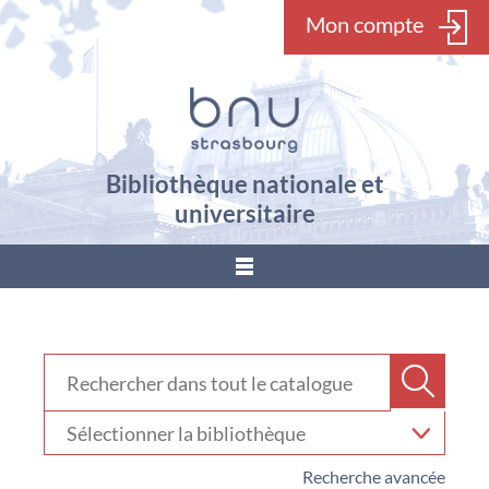
Mon compte
Bibliothèque nationale et
universitaire
???
menu.button???
Rechercher dans "Catalogue"
Recher
Sélectionner
votre
bibliothèque
Recherche avancée