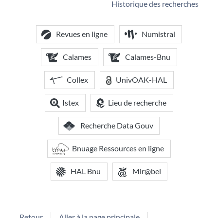
Historique des recherches
Revues en ligne
Numistral
Calames
Calames-Bnu
Collex
UnivOAK-HAL
Istex
Lieu de recherche
Recherche Data Gouv
Bnuage Ressources en ligne
HAL Bnu
Mir@bel
Retour
Aller à la page principale