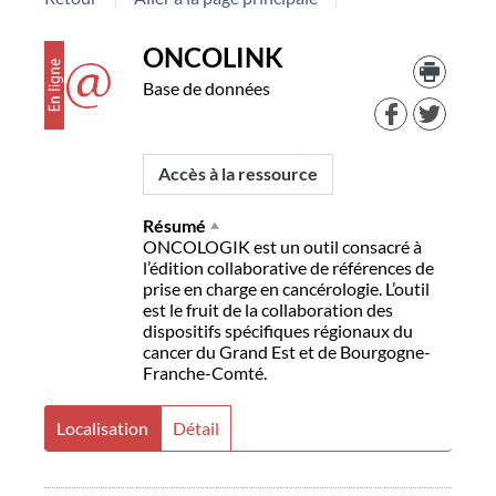
Détail
couverture
Trouv
ONCOLINK
le
Base de données
docu
document
dans
d'aut
resso
Accès à la ressource
Résumé
ONCOLOGIK est un outil consacré à
l’édition collaborative de références de
prise en charge en cancérologie. L’outil
est le fruit de la collaboration des
dispositifs spécifiques régionaux du
cancer du Grand Est et de Bourgogne-
Franche-Comté.
Localisation
Détail