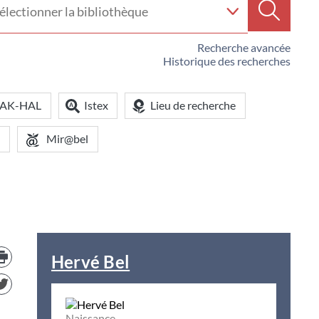
e
Recherc
iothèque
Recherche avancée
Historique des recherches
OAK-HAL
Istex
Lieu de recherche
Mir@bel
Trouver
le
Hervé Bel
document
dans
d'autre
ressources
Naissance