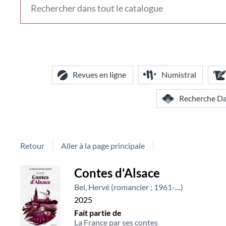
voir
d'autres
contextes
de
recherche
Revues en ligne
Numistral
Recherche D
Retour
Aller à la page principale
Détail
Contes d'Alsace
Bel, Hervé (romancier ; 1961-....)
document
2025
Fait partie de
La France par ses contes