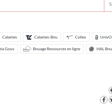
votr
bibl
Calames
Calames-Bnu
Collex
Univ
ata Gouv
Bnuage Ressources en ligne
HAL Bnu