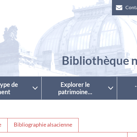
Cont
Bibliothèque n
 type de
Explorer le
ent
patrimoine...
e
Bibliographie alsacienne
Séle