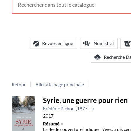
voir
d'autres
contextes
de
recherche
Revues en ligne
Numistral
Recherche D
Retour
Aller à la page principale
Détail
Syrie, une guerre pour rien
Frédéric Pichon (1977-....)
document
2017
Résumé
La 4e de couverture indique : "Avec trois cen