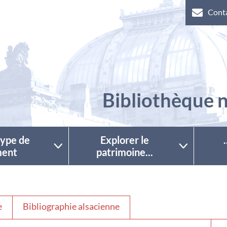
Cont
Bibliothèque n
 type de
Explorer le
ent
patrimoine...
e
Bibliographie alsacienne
Séle