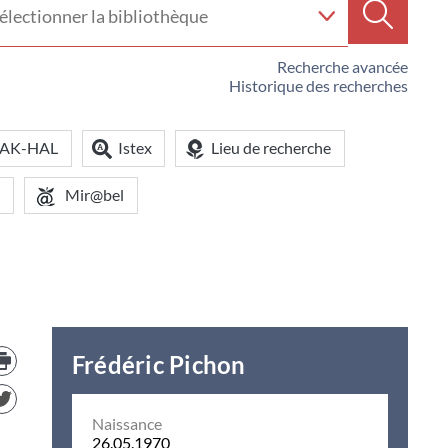
e
Recherc
iothèque
Recherche avancée
Historique des recherches
OAK-HAL
Istex
Lieu de recherche
Mir@bel
Trouver
Frédéric Pichon
le
document
dans
d'autre
Naissance
ressources
26.05.1970