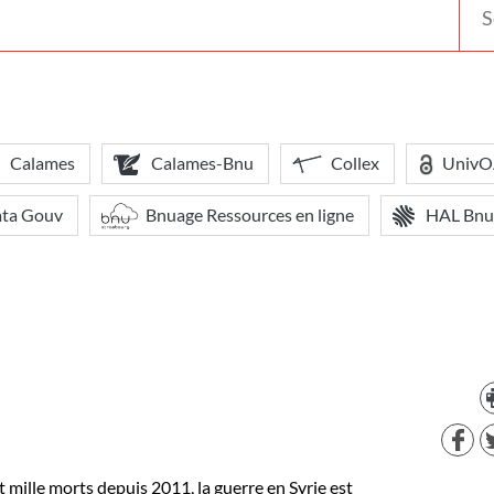
votr
bibl
Calames
Calames-Bnu
Collex
Univ
ata Gouv
Bnuage Ressources en ligne
HAL Bnu
t mille morts depuis 2011, la guerre en Syrie est