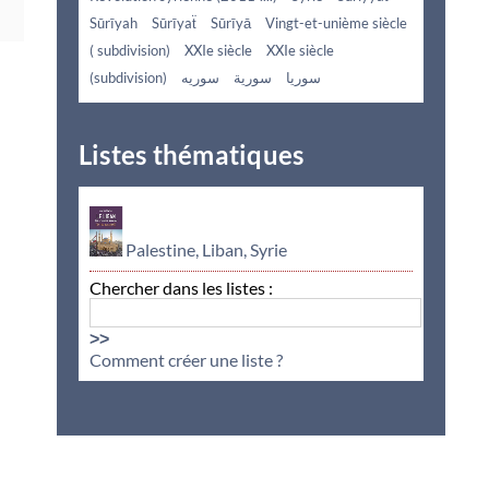
Sūrīyah
Sūrīyaẗ
Sūrīyā
Vingt-et-unième siècle
( subdivision)
XXIe siècle
XXIe siècle
(subdivision)
سوريه
سورية
سوريا
Listes thématiques
Palestine, Liban, Syrie
Chercher dans les listes :
>>
Comment créer une liste ?