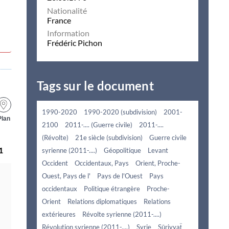
Nationalité
France
Information
Frédéric Pichon
Tags sur le document
1990-2020
1990-2020 (subdivision)
2001-
Plan
2100
2011-.... (Guerre civile)
2011-....
(Révolte)
21e siècle (subdivision)
Guerre civile
1
syrienne (2011-....)
Géopolitique
Levant
Occident
Occidentaux, Pays
Orient, Proche-
Ouest, Pays de l'
Pays de l'Ouest
Pays
occidentaux
Politique étrangère
Proche-
Orient
Relations diplomatiques
Relations
extérieures
Révolte syrienne (2011-....)
Révolution syrienne (2011-....)
Syrie
Sūriyyaẗ