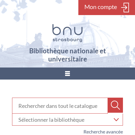
Mon compte
Bibliothèque nationale et
universitaire
???
menu.button???
Rechercher dans "Catalogue"
Recher
Sélectionner
votre
bibliothèque
Recherche avancée