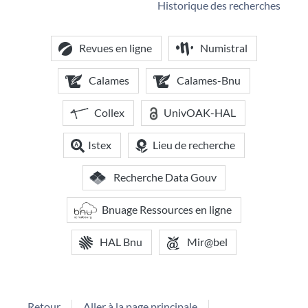
Historique des recherches
Revues en ligne
Numistral
Calames
Calames-Bnu
Collex
UnivOAK-HAL
Istex
Lieu de recherche
Recherche Data Gouv
Bnuage Ressources en ligne
HAL Bnu
Mir@bel
Retour
Aller à la page principale