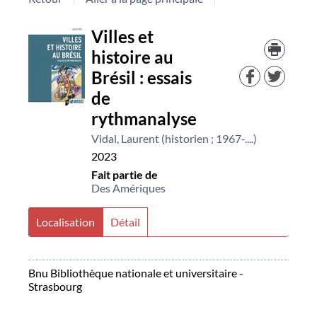
Détail
Villes et
Trouv
le
histoire au
document
docu
Brésil : essais
dans
d'aut
de
resso
rythmanalyse
Vidal, Laurent (historien ; 1967-....)
2023
Fait partie de
Des Amériques
Localisation
Détail
Bnu Bibliothèque nationale et universitaire -
Strasbourg