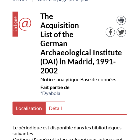
Détail
couverture
Trouv
The
le
Acquisition
docu
document
dans
List of the
d'aut
German
resso
Archaeological Institute
(DAI) in Madrid, 1991-
2002
Notice-analytique
Base de données
Fait partie de
*Dyabola
Localisation
Détail
Le périodique est disponible dans les bibliothèques
suivantes
Vérifier si l'année et le fascicule qui vous intéressent