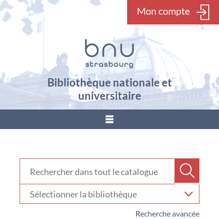
Mon compte
Bibliothèque nationale et
universitaire
???
menu.button???
Rechercher dans "Catalogue"
Recher
Sélectionner
votre
bibliothèque
Recherche avancée