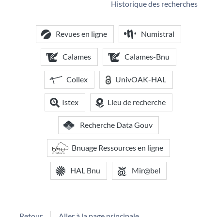
Historique des recherches
Revues en ligne
Numistral
Calames
Calames-Bnu
Collex
UnivOAK-HAL
Istex
Lieu de recherche
Recherche Data Gouv
Bnuage Ressources en ligne
HAL Bnu
Mir@bel
Retour
Aller à la page principale