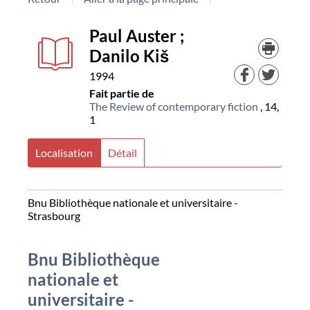
Détail
couverture
Paul Auster ;
Trouv
le
Danilo Kiš
document
docu
dans
1994
d'aut
Fait partie de
resso
The Review of contemporary fiction
, 14,
1
Localisation
Détail
Bnu Bibliothèque nationale et universitaire -
Strasbourg
Bnu Bibliothèque
nationale et
universitaire -