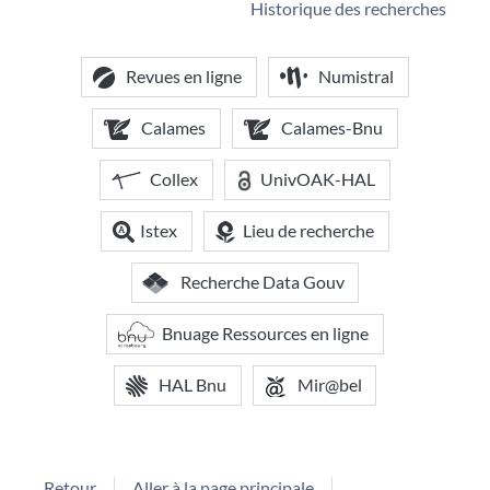
Historique des recherches
Revues en ligne
Numistral
Calames
Calames-Bnu
Collex
UnivOAK-HAL
Istex
Lieu de recherche
Recherche Data Gouv
Bnuage Ressources en ligne
HAL Bnu
Mir@bel
Retour
Aller à la page principale