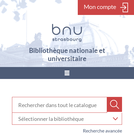
Mon compte
Bibliothèque nationale et
universitaire
???
menu.button???
Rechercher dans "Catalogue"
Recher
Sélectionner
votre
bibliothèque
Recherche avancée