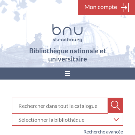
Mon compte
Bibliothèque nationale et
universitaire
???
menu.button???
Rechercher dans "Catalogue"
Recher
Sélectionner
votre
bibliothèque
Recherche avancée