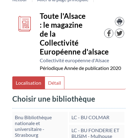
Détail
couverture
Toute l'Alsace
Trouv
le
: le magazine
document
docu
de la
dans
d'aut
Collectivité
resso
Européenne d'alsace
Collectivité européenne d'Alsace
Périodique
Année de publication 2020
Localisation
Détail
Choisir une bibliothèque
Bnu Bibliothèque
LC - BU COLMAR
nationale et
universitaire -
LC - BU FONDERIE ET
Strasbourg
BUSIM - Mulhouse