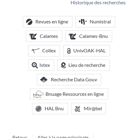
Historique des recherches
Revues en ligne
Numistral
Calames
Calames-Bnu
Collex
UnivOAK-HAL
Istex
Lieu de recherche
Recherche Data Gouv
Bnuage Ressources en ligne
HAL Bnu
Mir@bel
Retour
Aller à la page principale