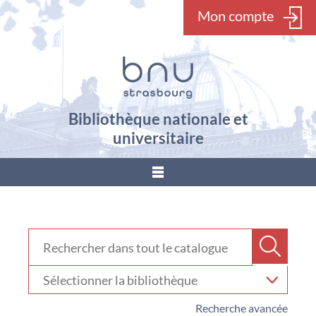
Mon compte
Bibliothèque nationale et
universitaire
???
menu.button???
Rechercher dans "Catalogue"
Recher
Sélectionner
votre
bibliothèque
Recherche avancée