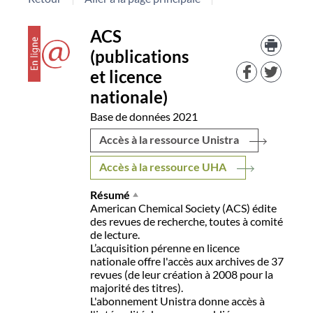
Détail
couverture
Trouv
ACS
le
(publications
docu
document
dans
et licence
d'aut
nationale)
resso
Base de données
2021
Accès à la ressource Unistra
Accès à la ressource UHA
Résumé
American Chemical Society (ACS) édite
des revues de recherche, toutes à comité
de lecture.
L’acquisition pérenne en licence
nationale offre l'accès aux archives de 37
revues (de leur création à 2008 pour la
majorité des titres).
L'abonnement Unistra donne accès à