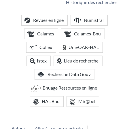
Historique des recherches
Revues en ligne
Numistral
Calames
Calames-Bnu
Collex
UnivOAK-HAL
Istex
Lieu de recherche
Recherche Data Gouv
Bnuage Ressources en ligne
HAL Bnu
Mir@bel
Retour
Aller à la page principale