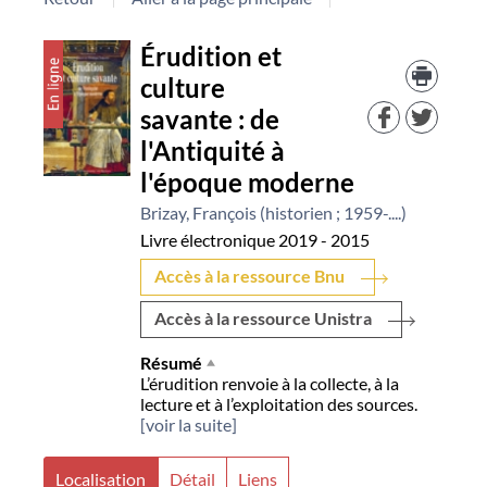
Détail
Érudition et
Trouv
le
culture
document
docu
savante : de
dans
d'aut
l'Antiquité à
resso
l'époque moderne
Brizay, François (historien ; 1959-....)
Livre électronique
2019 - 2015
Accès à la ressource Bnu
Accès à la ressource Unistra
Résumé
L’érudition renvoie à la collecte, à la
lecture et à l’exploitation des sources.
[voir la suite]
Localisation
Détail
Liens