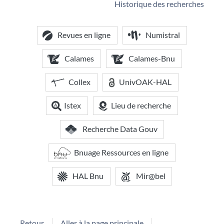
Historique des recherches
Revues en ligne
Numistral
Calames
Calames-Bnu
Collex
UnivOAK-HAL
Istex
Lieu de recherche
Recherche Data Gouv
Bnuage Ressources en ligne
HAL Bnu
Mir@bel
Retour
Aller à la page principale