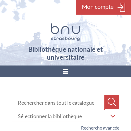
Mon compte
Bibliothèque nationale et
universitaire
???
menu.button???
Rechercher dans "Catalogue"
Recher
Sélectionner
votre
bibliothèque
Recherche avancée