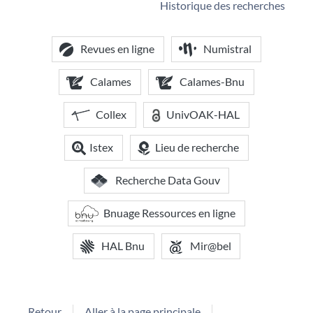
Historique des recherches
Revues en ligne
Numistral
Calames
Calames-Bnu
Collex
UnivOAK-HAL
Istex
Lieu de recherche
Recherche Data Gouv
Bnuage Ressources en ligne
HAL Bnu
Mir@bel
Retour
Aller à la page principale