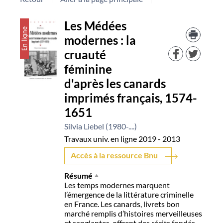
Détail
Les Médées
Trouv
le
modernes : la
document
docu
cruauté
dans
d'aut
féminine
resso
d'après les canards
imprimés français, 1574-
1651
Silvia Liebel (1980-....)
Travaux univ. en ligne
2019 - 2013
Accès à la ressource Bnu
Résumé
Les temps modernes marquent
l’émergence de la littérature criminelle
en France. Les canards, livrets bon
marché remplis d’histoires merveilleuses
et sanglantes, offrent des récits fondés