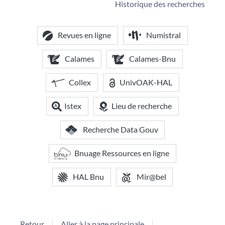
Historique des recherches
Revues en ligne
Numistral
Calames
Calames-Bnu
Collex
UnivOAK-HAL
Istex
Lieu de recherche
Recherche Data Gouv
Bnuage Ressources en ligne
HAL Bnu
Mir@bel
Retour
Aller à la page principale