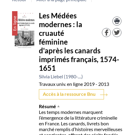
Détail
Les Médées
Trouv
le
modernes : la
document
docu
cruauté
dans
d'aut
féminine
resso
d'après les canards
imprimés français, 1574-
1651
Silvia Liebel (1980-....)
Travaux univ. en ligne
2019 - 2013
Accès à la ressource Bnu
Résumé
Les temps modernes marquent
l’émergence de la littérature criminelle
en France. Les canards, livrets bon
marché remplis d’histoires merveilleuses
et sanglantes, offrent des récits fondés