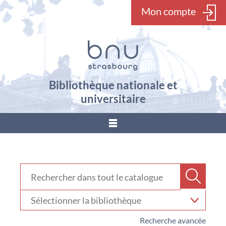
Mon compte
Bibliothèque nationale et
universitaire
???
menu.button???
Rechercher dans "Catalogue"
Recher
Sélectionner
votre
bibliothèque
Recherche avancée