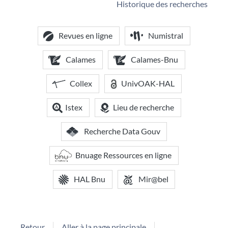
Historique des recherches
Revues en ligne
Numistral
Calames
Calames-Bnu
Collex
UnivOAK-HAL
Istex
Lieu de recherche
Recherche Data Gouv
Bnuage Ressources en ligne
HAL Bnu
Mir@bel
Retour
Aller à la page principale