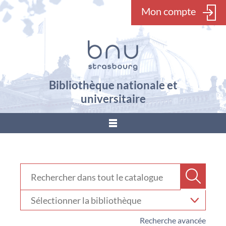
Mon compte
Bibliothèque nationale et
universitaire
???
menu.button???
Rechercher dans "Catalogue"
Recher
Sélectionner
votre
bibliothèque
Recherche avancée