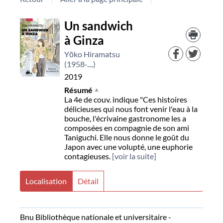
Détail
Un sandwich
Trouv
le
à Ginza
document
docu
dans
Yōko Hiramatsu
d'aut
(1958-....)
resso
2019
Résumé
La 4e de couv. indique "Ces histoires
délicieuses qui nous font venir l'eau à la
bouche, l'écrivaine gastronome les a
composées en compagnie de son ami
Taniguchi. Elle nous donne le goût du
Japon avec une volupté, une euphorie
contagieuses.
[voir la suite]
Localisation
Détail
Bnu Bibliothèque nationale et universitaire -