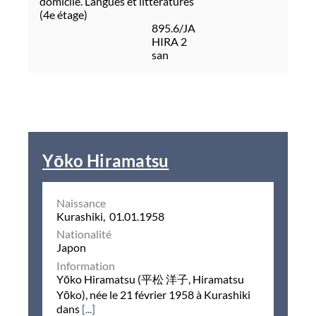
domicile. Langues et littératures
(4e étage)
895.6/JA
HIRA 2
san
Yōko Hiramatsu
Naissance
Kurashiki, 01.01.1958
Nationalité
Japon
Information
Yōko Hiramatsu (平松 洋子, Hiramatsu
Yōko), née le 21 février 1958 à Kurashiki
dans
[...]