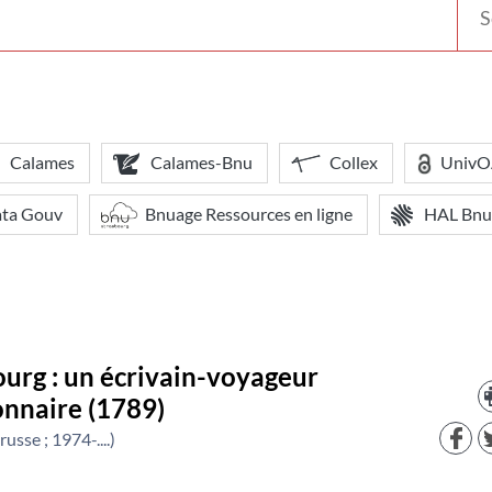
votr
bibl
Calames
Calames-Bnu
Collex
Univ
ata Gouv
Bnuage Ressources en ligne
HAL Bnu
urg : un écrivain-voyageur
onnaire (1789)
usse ; 1974-....)