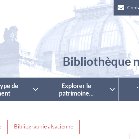
Cont
Bibliothèque n
 type de
Explorer le
ent
patrimoine...
e
Bibliographie alsacienne
Séle