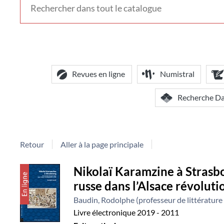
voir
d'autres
contextes
de
recherche
Revues en ligne
Numistral
Recherche D
Retour
Aller à la page principale
Détail
Nikolaï Karamzine à Strasbo
russe dans l’Alsace révoluti
document
Baudin, Rodolphe (professeur de littérature r
Livre électronique
2019 - 2011