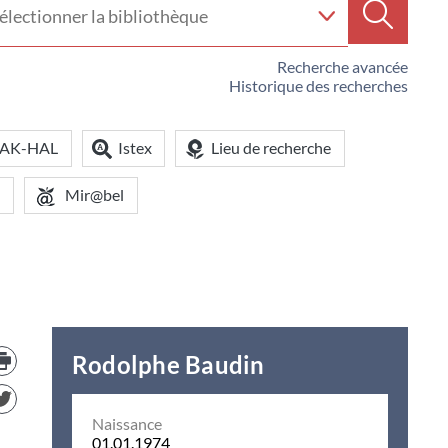
e
Recherc
iothèque
Recherche avancée
Historique des recherches
OAK-HAL
Istex
Lieu de recherche
Mir@bel
Trouver
Rodolphe Baudin
le
document
dans
d'autre
Naissance
ressources
01.01.1974