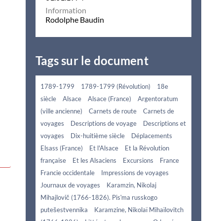
Information
Rodolphe Baudin
Tags sur le document
1789-1799
1789-1799 (Révolution)
18e
siècle
Alsace
Alsace (France)
Argentoratum
(ville ancienne)
Carnets de route
Carnets de
voyages
Descriptions de voyage
Descriptions et
voyages
Dix-huitième siècle
Déplacements
Elsass (France)
Et l'Alsace
Et la Révolution
française
Et les Alsaciens
Excursions
France
Francie occidentale
Impressions de voyages
Journaux de voyages
Karamzin, Nikolaj
Mihajlovič (1766-1826). Pisʹma russkogo
putešestvennika
Karamzine, Nikolaï Mihaïlovitch