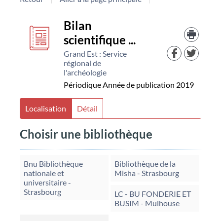
Détail
couverture
Bilan
Trouv
le
scientifique ...
document
docu
dans
Grand Est : Service
d'aut
régional de
resso
l'archéologie
Périodique
Année de publication 2019
Localisation
Détail
Choisir une bibliothèque
Bnu Bibliothèque
Bibliothèque de la
nationale et
Misha - Strasbourg
universitaire -
Strasbourg
LC - BU FONDERIE ET
BUSIM - Mulhouse