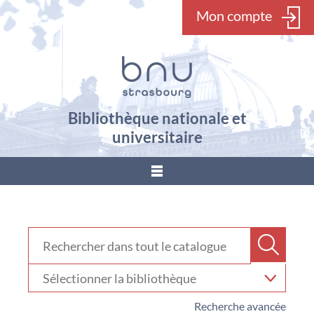
Mon compte
Bibliothèque nationale et
universitaire
???
menu.button???
Rechercher dans "Catalogue"
Recher
Sélectionner
votre
bibliothèque
Recherche avancée