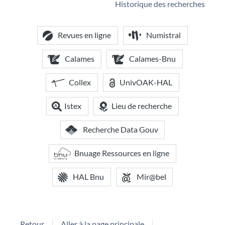
Historique des recherches
Revues en ligne
Numistral
Calames
Calames-Bnu
Collex
UnivOAK-HAL
Istex
Lieu de recherche
Recherche Data Gouv
Bnuage Ressources en ligne
HAL Bnu
Mir@bel
Retour
Aller à la page principale