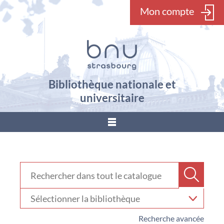
Mon compte
Bibliothèque nationale et
universitaire
???
menu.button???
Rechercher dans "Catalogue"
Recher
Sélectionner
votre
bibliothèque
Recherche avancée