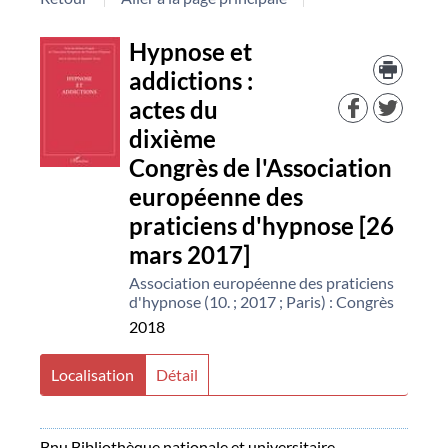
Détail
Hypnose et
Trouv
le
addictions :
document
docu
actes du
dans
d'aut
dixième
resso
Congrès de l'Association
européenne des
praticiens d'hypnose [26
mars 2017]
Association européenne des praticiens
d'hypnose (10. ; 2017 ; Paris) : Congrès
2018
Localisation
Détail
Bnu Bibliothèque nationale et universitaire -